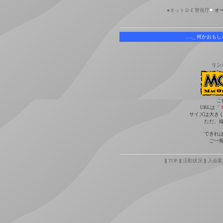
■
●ネットＤＥ警視庁
オ
....._ 何かお
リン
ご
URLは「
サイズは大き
ただ、
できれ
ご一
||
TOP
||
活動状況
||
入会案