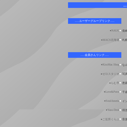
..
.....ユーザーグループリンク.....
●NAUG
■
長
■
●MACS北海道
札
.....会員さんリンク.....
●KissMac.Shop
■
な
■
●ゼロスタジオ
写
■
●らむ亭
恵
●Love&Perce
■
千
●SoulAmeria
■
イ
●Yasu-Desk
■
得意
■
●ご近所くらぶ
音