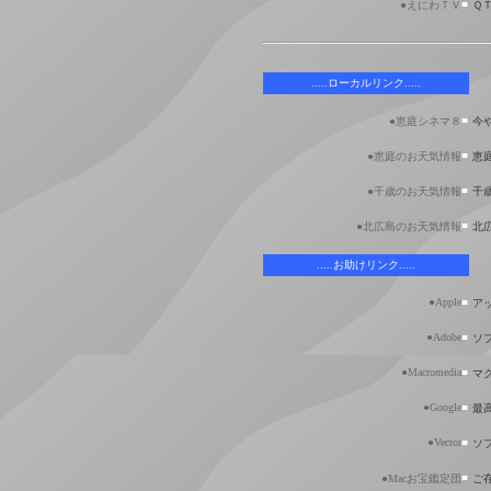
■
●えにわＴＶ
Ｑ
.....ローカルリンク.....
■
●恵庭シネマ８
今
■
●恵庭のお天気情報
恵
■
●千歳のお天気情報
千
■
●北広島のお天気情報
北
.....お助けリンク.....
●Apple
■
ア
●Adobe
■
ソ
●Macromedia
■
マ
●Google
■
最
●Vector
■
ソ
■
●Macお宝鑑定団
ご