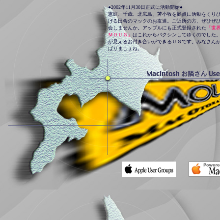
●2002年11月30日正式に活動開始●
恵庭、千歳、北広島、苫小牧を拠点に活動をくり
げる田舎のマックのお友達。ご近所の方、ぜひぜ
会しませんか。アップルにも正式登録された
「世
ＭＯＵＧ」
はこれからバクシンしてゆくのでした
が見えるお付き合いができるＵＧです。みなさん
ばりましょね。